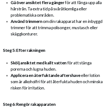
Gå över ansiktet flera gånger
för att fånga upp alla
hårstrån. Ta extra tid på svåråtkomliga eller
problematiska områden.
Använd trimmern
om din rakapparat har en inbyggd
trimmer för att trimma polisonger, mustasch eller
skäggkonturer.
Steg 5: Efter rakningen
Skölj ansiktet med kallt vatten
för att stänga
porerna och lugna huden.
Applicera en återfuktande aftershave
eller lotion
som är alkoholfri för att återfukta huden och minska
risken för irritation.
Steg 6: Rengör rakapparaten