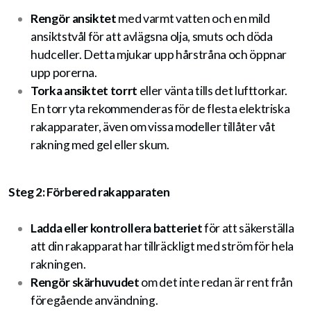
Rengör ansiktet
med varmt vatten och en mild
ansiktstvål för att avlägsna olja, smuts och döda
hudceller. Detta mjukar upp hårstråna och öppnar
upp porerna.
Torka ansiktet torrt
eller vänta tills det lufttorkar.
En torr yta rekommenderas för de flesta elektriska
rakapparater, även om vissa modeller tillåter våt
rakning med gel eller skum.
Steg 2: Förbered rakapparaten
Ladda eller kontrollera batteriet
för att säkerställa
att din rakapparat har tillräckligt med ström för hela
rakningen.
Rengör skärhuvudet
om det inte redan är rent från
föregående användning.