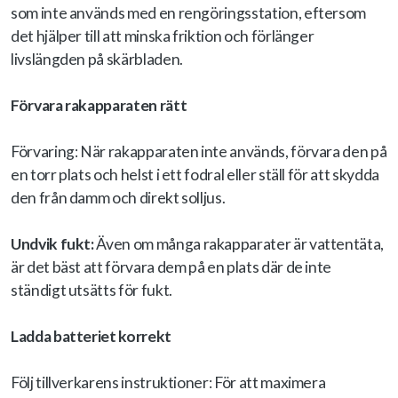
som inte används med en rengöringsstation, eftersom
det hjälper till att minska friktion och förlänger
livslängden på skärbladen.
Förvara rakapparaten rätt
Förvaring:
När rakapparaten inte används, förvara den på
en torr plats och helst i ett fodral eller ställ för att skydda
den från damm och direkt solljus.
Undvik fukt:
Även om många rakapparater är vattentäta,
är det bäst att förvara dem på en plats där de inte
ständigt utsätts för fukt.
Ladda batteriet korrekt
Följ tillverkarens instruktioner:
För att maximera