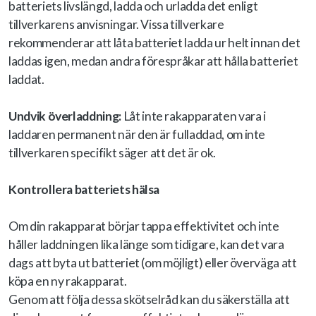
batteriets livslängd, ladda och urladda det enligt
tillverkarens anvisningar. Vissa tillverkare
rekommenderar att låta batteriet ladda ur helt innan det
laddas igen, medan andra förespråkar att hålla batteriet
laddat.
Undvik överladdning:
Låt inte rakapparaten vara i
laddaren permanent när den är fulladdad, om inte
tillverkaren specifikt säger att det är ok.
Kontrollera batteriets hälsa
Om din rakapparat börjar tappa effektivitet och inte
håller laddningen lika länge som tidigare, kan det vara
dags att byta ut batteriet (om möjligt) eller överväga att
köpa en ny rakapparat.
Genom att följa dessa skötselråd kan du säkerställa att