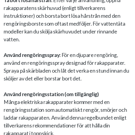
Ta bort lösa hårstrån:
Efter varje användning, öppna
rakapparatens skärhuvud (enligt tillverkarens
instruktioner) och borsta bort lösa hårstrån med den
rengöringsborste som oftast medföljer. För vattentäta
modeller kan du skölja skärhuvudet under rinnande
vatten.
Använd rengöringsspray:
För en djupare rengöring,
använd en rengöringsspray designad för rakapparater.
Spraya på skärbladen och låt det verka en stund innan du
sköljer av det eller borstar bort det.
Använd rengöringsstation (om tillgänglig)
Många elektriska rakapparater kommer med en
rengöringsstation som automatiskt rengör, smörjer och
laddar rakapparaten. Använd denna regelbundet enligt
tillverkarens rekommendationer för att hålla din
rakapparat i toppskick.